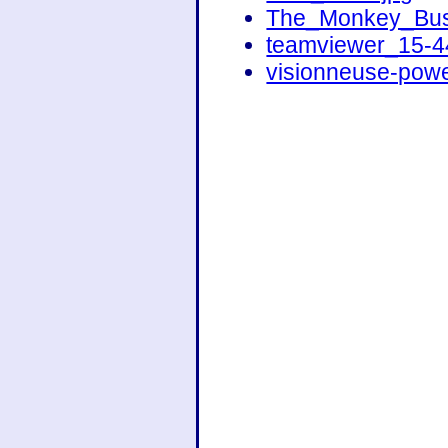
The_Monkey_Busi
teamviewer_15-4
visionneuse-pow